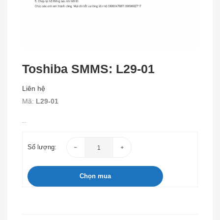
Toshiba SMMS: L29-01
Liên hệ
Mã:
L29-01
..
Số lượng:
Chọn mua