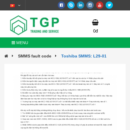
0đ
MENU
SMMS fault code
Toshiba SMMS: L29-01