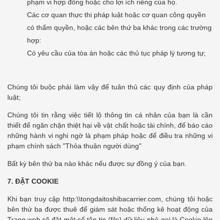
phạm vi hợp đồng hoặc cho lợi ích riêng của họ.
Các cơ quan thực thi pháp luật hoặc cơ quan công quyền
có thẩm quyền, hoặc các bên thứ ba khác trong các trường
hợp:
Có yêu cầu của tòa án hoặc các thủ tục pháp lý tương tự;
Chúng tôi buộc phải làm vậy để tuân thủ các quy định của pháp
luật;
Chúng tôi tin rằng việc tiết lộ thông tin cá nhân của bạn là cần
thiết để ngăn chặn thiệt hại về vật chất hoặc tài chính, để báo cáo
những hành vi nghi ngờ là phạm pháp hoặc để điều tra những vi
phạm chính sách "Thỏa thuận người dùng"
Bất kỳ bên thứ ba nào khác nếu được sự đồng ý của bạn.
7.
ĐẶT COOKIE
Khi bạn truy cập
http:\\tongdaitoshibacarrier.com
, chúng tôi hoặc
bên thứ ba được thuê để giám sát hoặc thống kê hoạt động của
Trang web sẽ đặt một số tập tin (file) dữ liệu nhỏ gọi là Cookie lên