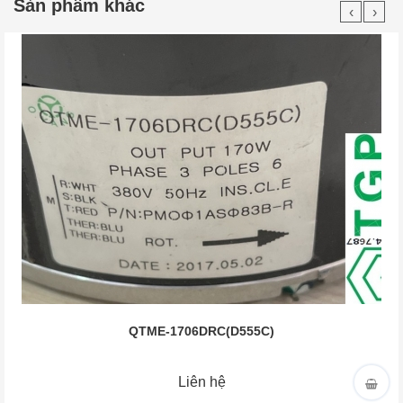
Sản phẩm khác
‹
›
QTME-1706DRC(D555C)
Liên hệ