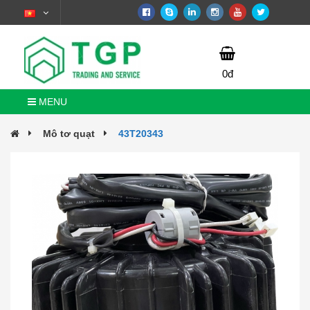
0đ
MENU
Mô tơ quạt
43T20343